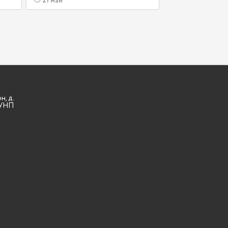
21 май
н, д.
3 УНП