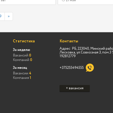
 авг
21 май
9
»
Статистика
Контакты
Адрес: РБ, 223040, Минский райо
За неделю
Лесковка, ул.Совхозная 3, пом.
Вакансий
0
192812779
Компаний
0
За месяц
+375255494555
Вакансии
4
Компания
1
+ вакансия