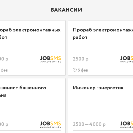
ВАКАНСИИ
ораб электромонтажных
Прораб электромонтаж
бот
работ
00 р
2500 р
 фев
6 фев
шинист башенного
Инженер -энергетик
ана
00 р
2500—4000 р