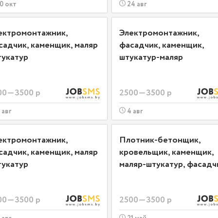
0 окт
24 авг
ектромонтажник,
Электромонтажник,
садчик, каменщик, маляр
фасадчик, каменщик,
тукатур
штукатур-маляр
00—3500 р
2500—3500 р
 авг
4 авг
ектромонтажник,
Плотник-бетонщик,
садчик, каменщик, маляр
кровельщик, каменщик,
тукатур
маляр-штукатур, фасадч
00—3500 р
2500—3500 р