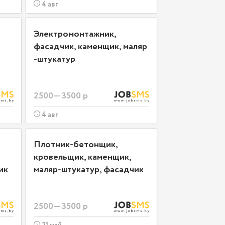
4 авг
Электромонтажник,
фасадчик, каменщик, маляр
-штукатур
2500—3500 р
4 авг
Плотник-бетонщик,
кровельщик, каменщик,
ик
маляр-штукатур, фасадчик
2500—3500 р