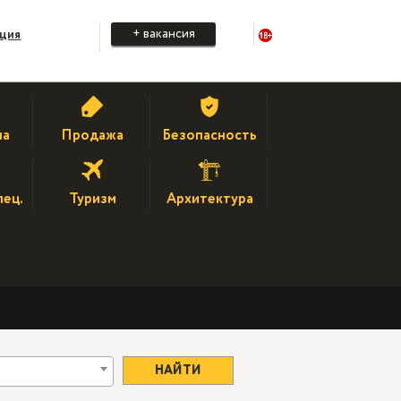
+ вакансия
ация
на
Продажа
Безопасность
пец.
Туризм
Архитектура