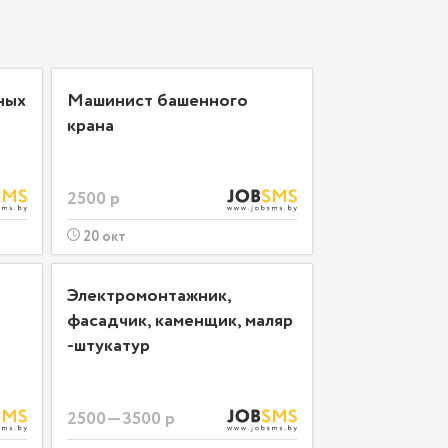
ных
Машинист башенного
крана
2500 р
20 окт
Электромонтажник,
фасадчик, каменщик, маляр
-штукатур
2500—3500 р