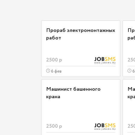
Прораб электромонтажных
Пр
работ
ра
2500 р
25
6 фев
6
Машинист башенного
Ма
крана
кр
2500 р
25