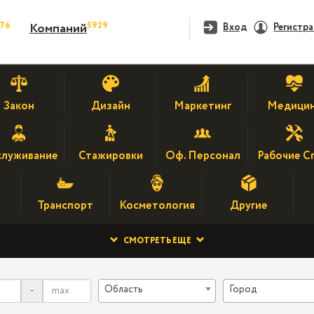
476
5929
Компаний
Вход
Регистр
Закон
Дизайн
Маркетинг
Медици
луживание
Стажировки
Оф. Персонал
Рабочие С
Транспорт
Косметология
Другие
СМОТРЕТЬ ЕЩЕ
Область
Город
-