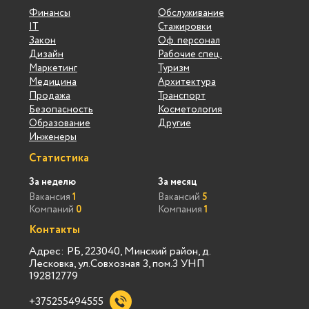
Финансы
Обслуживание
IT
Стажировки
Закон
Оф. персонал
Дизайн
Рабочие спец.
Маркетинг
Туризм
Медицина
Архитектура
Продажа
Транспорт
Безопасность
Косметология
Образование
Другие
Инженеры
Статистика
За неделю
За месяц
Вакансия
1
Вакансий
5
Компаний
0
Компания
1
Контакты
Адрес: РБ, 223040, Минский район, д.
Лесковка, ул.Совхозная 3, пом.3 УНП
192812779
+375255494555