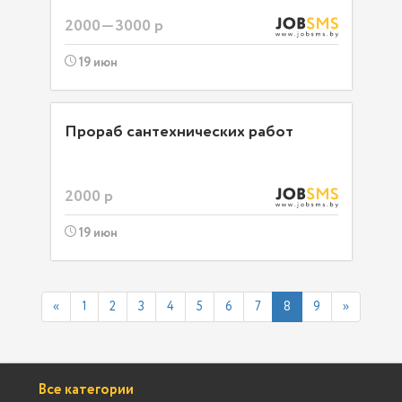
2000—3000 р
19 июн
Прораб сантехнических работ
2000 р
19 июн
«
1
2
3
4
5
6
7
8
9
»
Все категории