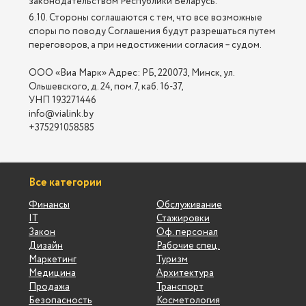
законодательством Республики Беларусь.
6.10. Стороны соглашаются с тем, что все возможные
споры по поводу Соглашения будут разрешаться путем
переговоров, а при недостижении согласия – судом.
ООО «Виа Марк» Адрес: РБ, 220073, Минск, ул.
Ольшевского, д. 24, пом.7, каб. 16-37,
УНП 193271446
info@vialink.by
+375291058585
Все категории
Финансы
Обслуживание
IT
Стажировки
Закон
Оф. персонал
Дизайн
Рабочие спец.
Маркетинг
Туризм
Медицина
Архитектура
Продажа
Транспорт
Безопасность
Косметология