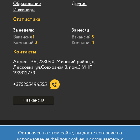
Образование
Другие
Инженеры
Статистика
За неделю
За месяц
Вакансия
1
Вакансий
5
Компаний
0
Компания
1
Контакты
Адрес: РБ, 223040, Минский район, д.
Лесковка, ул.Совхозная 3, пом.3 УНП
192812779
+375255494555
+ вакансия
Политика конфиденциальности Vialink
Оставаясь на этом сайте, вы даете согласие на
Пользовательское соглашение Vialink
использование файлов cookies и соглашаетесь с