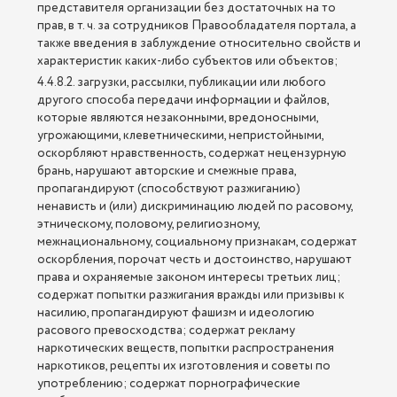
представителя организации без достаточных на то
прав, в т. ч. за сотрудников Правообладателя портала, а
также введения в заблуждение относительно свойств и
характеристик каких-либо субъектов или объектов;
4.4.8.2. загрузки, рассылки, публикации или любого
другого способа передачи информации и файлов,
которые являются незаконными, вредоносными,
угрожающими, клеветническими, непристойными,
оскорбляют нравственность, содержат нецензурную
брань, нарушают авторские и смежные права,
пропагандируют (способствуют разжиганию)
ненависть и (или) дискриминацию людей по расовому,
этническому, половому, религиозному,
межнациональному, социальному признакам, содержат
оскорбления, порочат честь и достоинство, нарушают
права и охраняемые законом интересы третьих лиц;
содержат попытки разжигания вражды или призывы к
насилию, пропагандируют фашизм и идеологию
расового превосходства; содержат рекламу
наркотических веществ, попытки распространения
наркотиков, рецепты их изготовления и советы по
употреблению; содержат порнографические