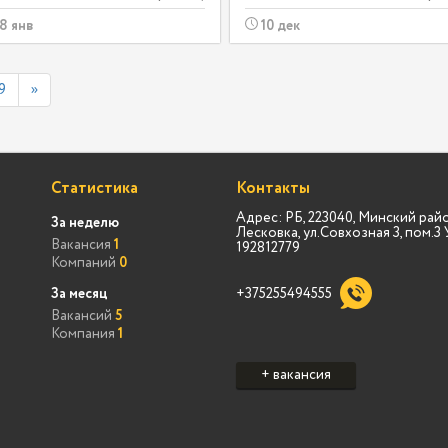
8 янв
10 дек
9
»
Статистика
Контакты
Адрес: РБ, 223040, Минский райо
За неделю
Лесковка, ул.Совхозная 3, пом.
Вакансия
1
192812779
Компаний
0
За месяц
+375255494555
Вакансий
5
Компания
1
+ вакансия