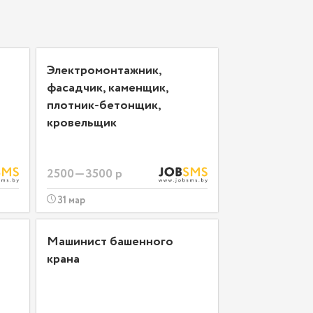
Электромонтажник,
фасадчик, каменщик,
плотник-бетонщик,
кровельщик
2500—3500 р
31 мар
Машинист башенного
крана