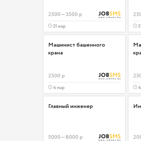
2500—3500 р
25
31 мар
3
Машинист башенного
Ма
крана
кр
2500 р
25
4 мар
4
Главный инженер
Ин
5000—8000 р
20