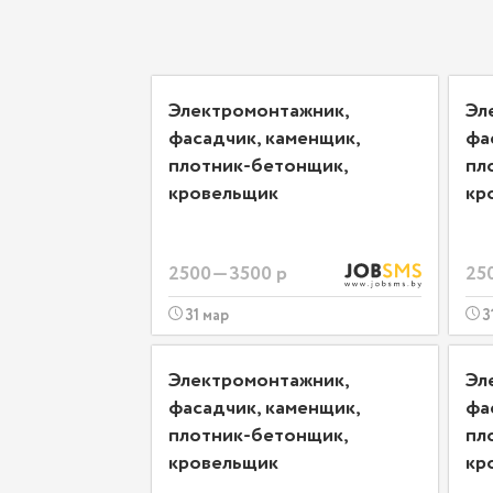
Электромонтажник,
Эл
фасадчик, каменщик,
фа
плотник-бетонщик,
пл
кровельщик
кр
2500—3500 р
25
31 мар
3
Электромонтажник,
Эл
фасадчик, каменщик,
фа
плотник-бетонщик,
пл
кровельщик
кр