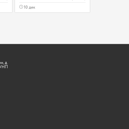
10 дек
н, д.
3 УНП