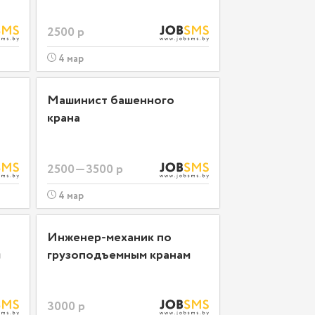
2500 р
4 мар
Машинист башенного
крана
2500—3500 р
4 мар
Инженер-механик по
м
грузоподъемным кранам
3000 р