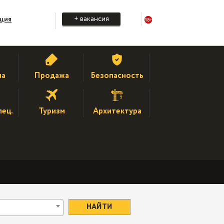
+ вакансия
ация
на
Продажа
Безопасность
пец.
Туризм
Архитектура