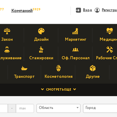
477
5929
Компаний
Вход
Регистр
Закон
Дизайн
Маркетинг
Медици
луживание
Стажировки
Оф. Персонал
Рабочие С
Транспорт
Косметология
Другие
СМОТРЕТЬ ЕЩЕ
Область
Город
-