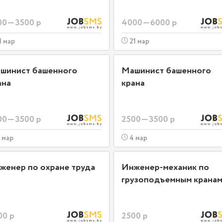
00—3500 р
4000—6000 р
1 мар
21 мар
шинист башенного
Машинист башенного
ана
крана
00—3500 р
2500—3500 р
 мар
4 мар
женер по охране труда
Инженер-механик по
грузоподъемным крана
00 р
2500 р