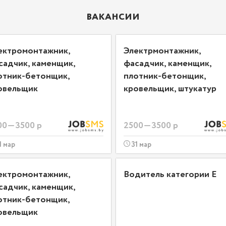
ВАКАНСИИ
ектромонтажник,
Электрмонтажник,
садчик, каменщик,
фасадчик, каменщик,
отник-бетонщик,
плотник-бетонщик,
овельщик
кровельщик, штукатур
00—3500 р
2500—3500 р
1 мар
31 мар
ектромонтажник,
Водитель категории Е
садчик, каменщик,
отник-бетонщик,
овельщик