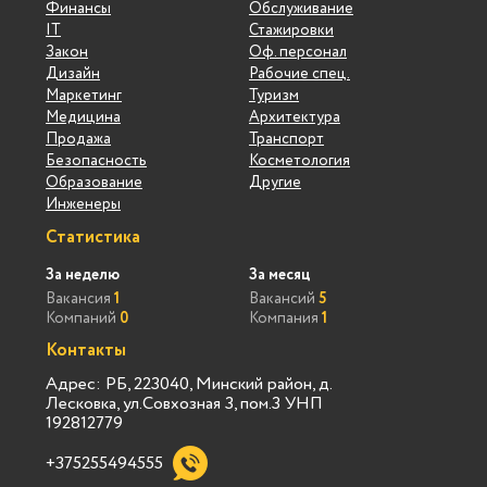
Финансы
Обслуживание
IT
Стажировки
Закон
Оф. персонал
Дизайн
Рабочие спец.
Маркетинг
Туризм
Медицина
Архитектура
Продажа
Транспорт
Безопасность
Косметология
Образование
Другие
Инженеры
Статистика
За неделю
За месяц
Вакансия
1
Вакансий
5
Компаний
0
Компания
1
Контакты
Адрес: РБ, 223040, Минский район, д.
Лесковка, ул.Совхозная 3, пом.3 УНП
192812779
+375255494555