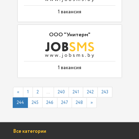
1 вакансия
ООО "Унитерм"
1 вакансия
«
1
2
...
240
241
242
243
244
245
246
247
248
»
Все категории