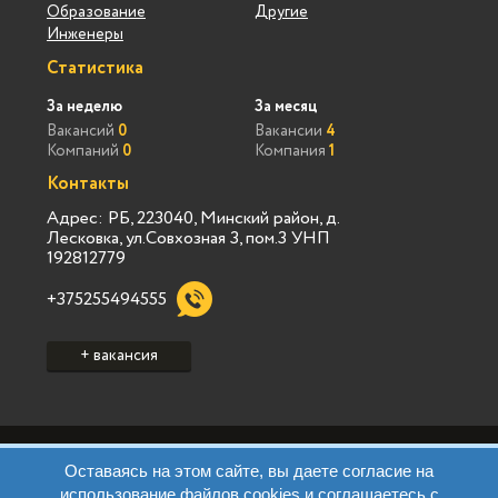
Образование
Другие
Инженеры
Статистика
За неделю
За месяц
Вакансий
0
Вакансии
4
Компаний
0
Компания
1
Контакты
Адрес: РБ, 223040, Минский район, д.
Лесковка, ул.Совхозная 3, пом.3 УНП
192812779
+375255494555
+ вакансия
Политика конфиденциальности Vialink
Оставаясь на этом сайте, вы даете согласие на
Пользовательское соглашение Vialink
использование файлов cookies и соглашаетесь с