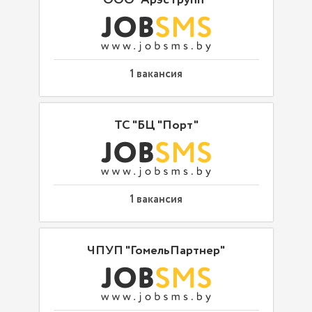
ООО "Арэс групп"
1 вакансия
ТС "БЦ "Порт"
1 вакансия
ЧПУП "ГомельПартнер"