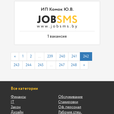
ИП Комок Ю.В.
1 вакансия
«
1
2
...
239
240
241
242
243
244
245
...
247
248
»
Все категории
Финансы
Обслуживание
IT
Стажировки
Закон
Оф. персонал
Дизайн
Рабочие спец.