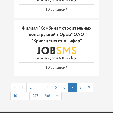
10 вакансий
Филиал "Комбинат строительных
конструкций г.Орша" ОАО
"Крчевцементношифер"
10 вакансий
«
1
2
...
4
5
6
7
8
9
10
...
247
248
»