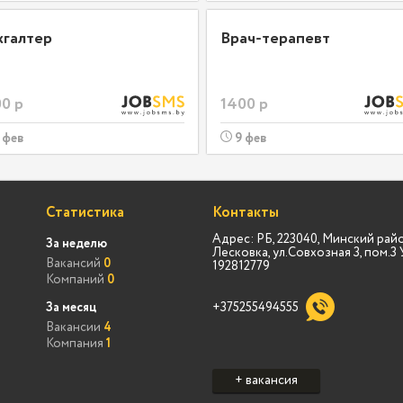
хгалтер
Врач-терапевт
0 р
1400 р
 фев
9 фев
Статистика
Контакты
Адрес: РБ, 223040, Минский райо
За неделю
Лесковка, ул.Совхозная 3, пом.
Вакансий
0
192812779
Компаний
0
За месяц
+375255494555
Вакансии
4
Компания
1
+ вакансия