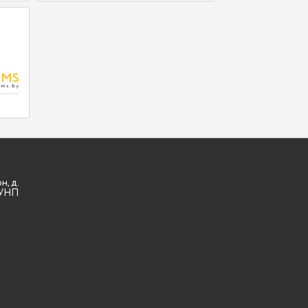
н, д.
3 УНП