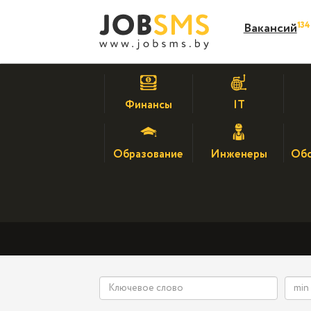
13
Вакансий
Финансы
IT
Образование
Инженеры
Обс