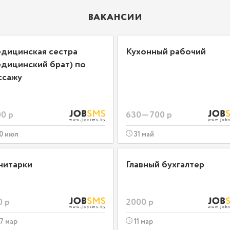
ВАКАНСИИ
дицинская сестра
Кухонный рабочий
едицинский брат) по
ссажу
0 р
630—700 р
0 июл
31 май
нитарки
Главный бухгалтер
0 р
2000 р
7 мар
11 мар