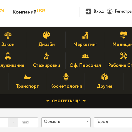
476
5929
Компаний
Вход
Регистр
Закон
Дизайн
Маркетинг
Медици
луживание
Стажировки
Оф. Персонал
Рабочие С
Транспорт
Косметология
Другие
СМОТРЕТЬ ЕЩЕ
Область
Город
-