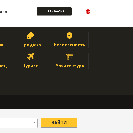
+ вакансия
ация
на
Продажа
Безопасность
пец.
Туризм
Архитектура