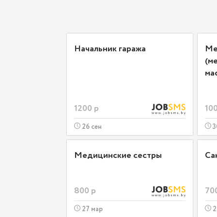
Начальник гаража
Ме
(м
ма
1200 р
100
26 сен
3
Медицинские сестры
Са
800 р
70
27 мар
2