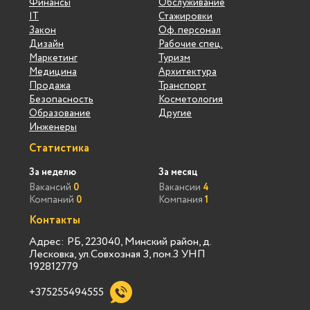
Финансы
Обслуживание
IT
Стажировки
Закон
Оф. персонал
Дизайн
Рабочие спец.
Маркетинг
Туризм
Медицина
Архитектура
Продажа
Транспорт
Безопасность
Косметология
Образование
Другие
Инженеры
Статистика
За неделю
За месяц
Вакансий
0
Вакансии
4
Компаний
0
Компания
1
Контакты
Адрес: РБ, 223040, Минский район, д.
Лесковка, ул.Совхозная 3, пом.3 УНП
192812779
+375255494555