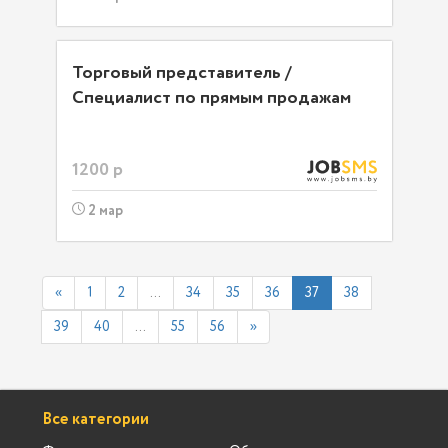
Торговый представитель /
Специалист по прямым продажам
1200 р
2 мар
«
1
2
...
34
35
36
37
38
39
40
...
55
56
»
Все категории