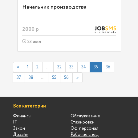
Начальник производства
2000 р
23 июл
«
1
2
...
32
33
34
35
36
37
38
...
55
56
»
Все категории
Финансы
Обслуживание
IT
Стажировки
Закон
Оф. персонал
Дизайн
Рабочие спец.