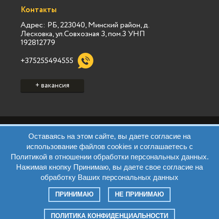
Контакты
Адрес: РБ, 223040, Минский район, д.
Лесковка, ул.Совхозная 3, пом.3 УНП
192812779
+375255494555
+ вакансия
Политика конфиденциальности Vialink
Оставаясь на этом сайте, вы даете согласие на
Пользовательское соглашение Vialink
использование файлов cookies и соглашаетесь с
Политика конфиденциальности Виа Марк
Политикой в отношении обработки персональных данных.
Пользовательское соглашение Виа Марк
Нажимая кнопку Принимаю, вы даете свое согласие на
Политика обработки ПД Виа Марк
Правила
обработку Ваших персональных данных
Контакты
Все права защищены. © 2026 Jobsms.by
ПРИНИМАЮ
НЕ ПРИНИМАЮ
создание сайта
VIALINK
ПОЛИТИКА КОНФИДЕНЦИАЛЬНОСТИ