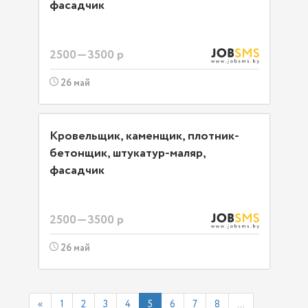
фасадчик
2500—3500 р
26 май
Кровельщик, каменщик, плотник-
бетонщик, штукатур-маляр,
фасадчик
2500—3500 р
26 май
«
1
2
3
4
5
6
7
8
...