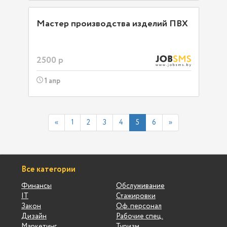
Мастер производства изделий ПВХ
2500 р
1 апр
«
1
2
3
4
5
6
»
Все категории
Финансы
Обслуживание
IT
Стажировки
Закон
Оф. персонал
Дизайн
Рабочие спец.
Маркетинг
Туризм