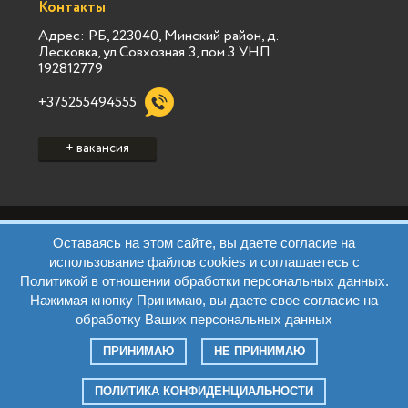
Контакты
Адрес: РБ, 223040, Минский район, д.
Лесковка, ул.Совхозная 3, пом.3 УНП
192812779
+375255494555
+ вакансия
Политика конфиденциальности Vialink
Оставаясь на этом сайте, вы даете согласие на
Пользовательское соглашение Vialink
использование файлов cookies и соглашаетесь с
Политика конфиденциальности Виа Марк
Политикой в отношении обработки персональных данных.
Пользовательское соглашение Виа Марк
Нажимая кнопку Принимаю, вы даете свое согласие на
Политика обработки ПД Виа Марк
Правила
обработку Ваших персональных данных
Контакты
Все права защищены. © 2026 Jobsms.by
ПРИНИМАЮ
НЕ ПРИНИМАЮ
создание сайта
VIALINK
ПОЛИТИКА КОНФИДЕНЦИАЛЬНОСТИ