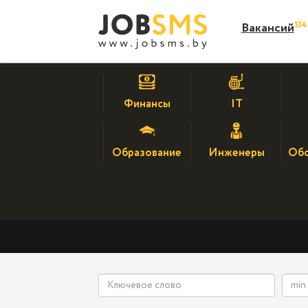
13
Вакансий
Финансы
IT
Образование
Инженеры
Обс