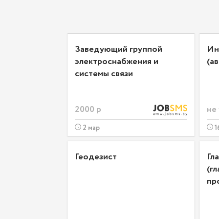
Заведующий группой
Ин
электроснабжения и
(а
системы связи
2000 р
не
2 мар
1
Геодезист
Гл
(г
пр