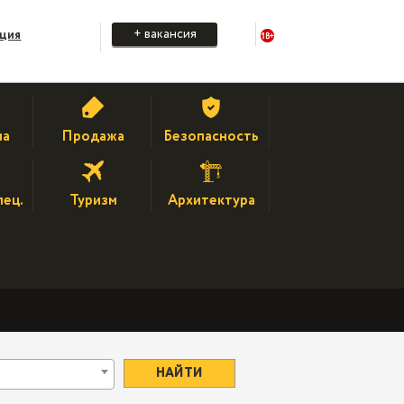
+ вакансия
ация
на
Продажа
Безопасность
пец.
Туризм
Архитектура