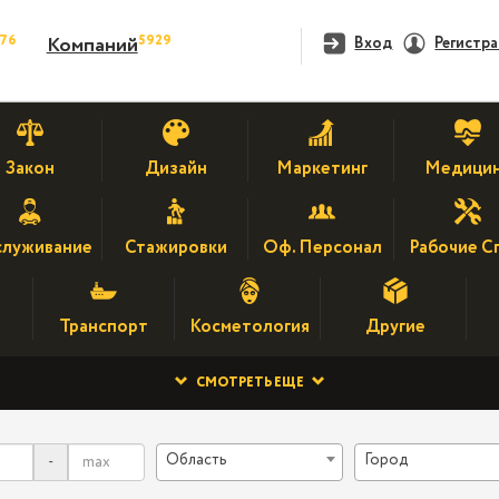
476
5929
Компаний
Вход
Регистр
Закон
Дизайн
Маркетинг
Медици
луживание
Стажировки
Оф. Персонал
Рабочие С
Транспорт
Косметология
Другие
СМОТРЕТЬ ЕЩЕ
Область
Город
-