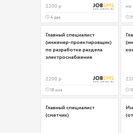
2200 р
не
4 дек
1
Главный специалист
Гл
(инженер-проектировщик)
(и
по разработке раздела
ко
электроснабжение
2200 р
22
18 ноя
1
Главный специалист
Ин
(сметчик)
(о