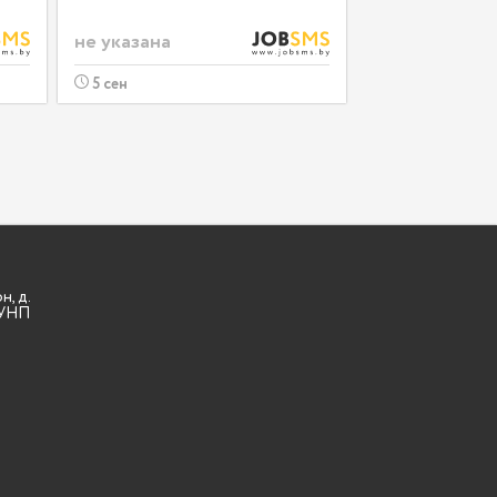
не указана
5 сен
н, д.
3 УНП