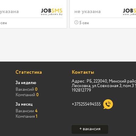
 указана
не указана
 сен
5 сен
Статистика
Контакты
Адрес: РБ, 223040, Минский райо
За неделю
Лесковка, ул.Совхозная 3, пом.
Вакансий
0
192812779
Компаний
0
За месяц
+375255494555
Вакансии
4
Компания
1
+ вакансия