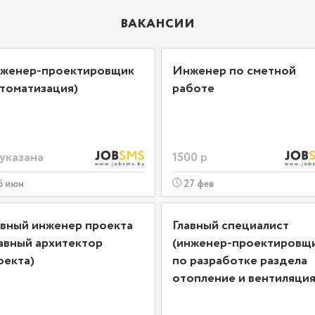
ВАКАНСИИ
женер-проектировщик
Инженер по сметной
втоматизация)
работе
 указана
1500 р
6 июн
27 фев
авный инженер проекта
Главный специалист
лавный архитектор
(инженер-проектировщ
оекта)
по разработке раздела
отопление и вентиляци