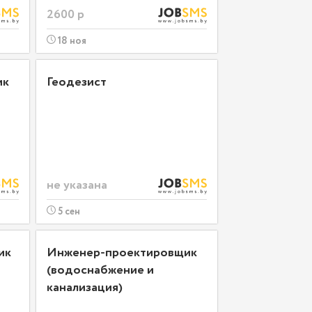
2600 р
18 ноя
ик
Геодезист
не указана
5 сен
ик
Инженер-проектировщик
(водоснабжение и
канализация)