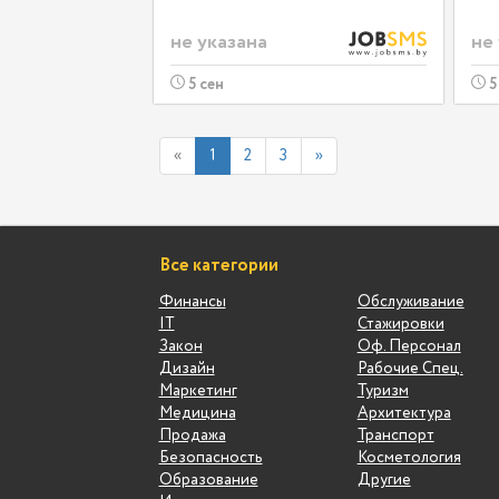
не указана
не
5 сен
5
«
1
2
3
»
Все категории
Финансы
Обслуживание
IT
Стажировки
Закон
Оф. Персонал
Дизайн
Рабочие Спец.
Маркетинг
Туризм
Медицина
Архитектура
Продажа
Транспорт
Безопасность
Косметология
Образование
Другие