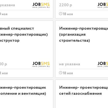
 указана
2200 р
9 ноя
18 ноя
авный специалист
Инженер-проектировщ
нженер-проектировщик)
(организация
нструктор
строительства)
00 р
не указана
8 ноя
18 ноя
женер-проектировщик
Инженер- проектировщ
топление и вентиляция)
сетей газоснабжения