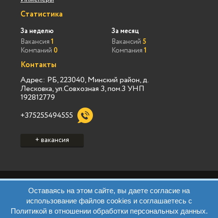
Статистика
За неделю
За месяц
Вакансия
1
Вакансий
5
Компаний
0
Компания
1
Контакты
Адрес: РБ, 223040, Минский район, д.
Лесковка, ул.Совхозная 3, пом.3 УНП
192812779
+375255494555
+ вакансия
Политика конфиденциальности Vialink
Оставаясь на этом сайте, вы даете согласие на
Пользовательское соглашение Vialink
использование файлов cookies и соглашаетесь с
Политика конфиденциальности Виа Марк
Политикой в отношении обработки персональных данных.
Пользовательское соглашение Виа Марк