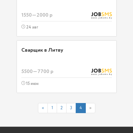
1550—2000 р
24 авг
Сварщик в Литву
5500—7700 р
15 июн
«
1
2
3
4
»