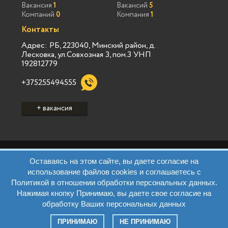
Вакансия
1
Вакансий
5
Компаний
0
Компания
1
Контакты
Адрес: РБ, 223040, Минский район, д.
Лесковка, ул.Совхозная 3, пом.3 УНП
192812779
+375255494555
+ вакансия
Политика конфиденциальности Vialink
Оставаясь на этом сайте, вы даете согласие на
Пользовательское соглашение Vialink
использование файлов cookies и соглашаетесь с
Политика конфиденциальности Виа Марк
Политикой в отношении обработки персональных данных.
Пользовательское соглашение Виа Марк
Нажимая кнопку Принимаю, вы даете свое согласие на
Политика обработки ПД Виа Марк
Правила
обработку Ваших персональных данных
Контакты
Все права защищены. © 2026 Jobsms.by
ПРИНИМАЮ
НЕ ПРИНИМАЮ