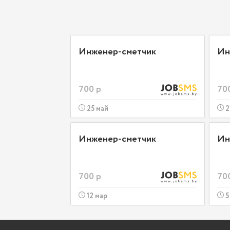
Инженер-сметчик
Ин
700 р
70
25 май
2
Инженер-сметчик
Ин
700 р
70
12 мар
5