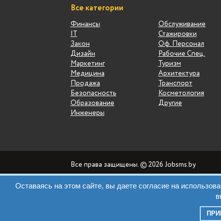
Все категории
Финансы
Обслуживание
IT
Стажировки
Закон
Оф. Персонал
Дизайн
Рабочие Спец.
Маркетинг
Туризм
Медицина
Архитектура
Продажа
Транспорт
Безопасность
Косметология
Образование
Другие
Инженеры
Все права защищены. © 2026 Jobsms.by
Оставаясь на этом сайте, вы даете согласие на использо
в
ПР