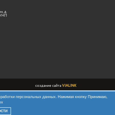
н, д.
3 УНП
создание сайта
VIALINK
обработки персональных данных. Нажимая кнопку Принимаю,
тки ПД Виа Марк
ых
ОСТИ