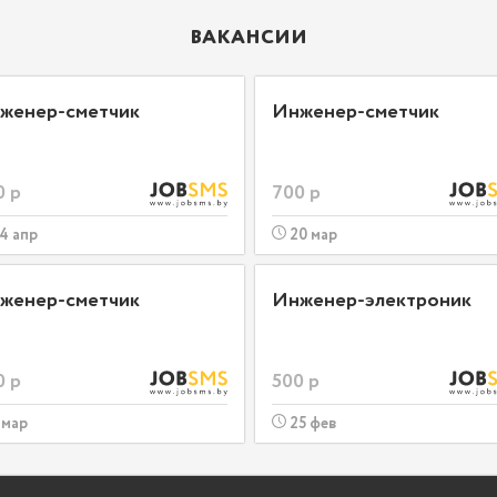
ВАКАНСИИ
женер-сметчик
Инженер-сметчик
0 р
700 р
4 апр
20 мар
женер-сметчик
Инженер-электроник
0 р
500 р
 мар
25 фев