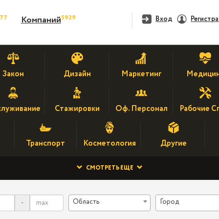
477
5929
Компаний
Вход
Регистр
Закон
Дизайн
Маркетинг
Медици
луживание
Стажировки
Оф. Персонал
Рабочие С
Транспорт
Косметология
Другие
СМОТРЕТЬ ЕЩЕ
Область
Город
-