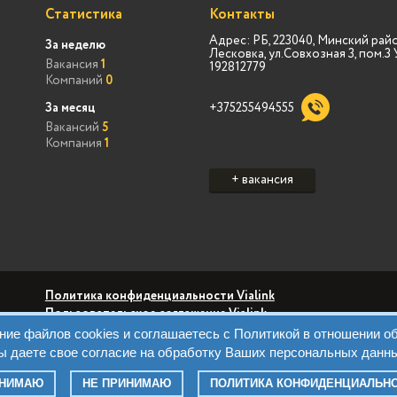
Статистика
Контакты
Адрес: РБ, 223040, Минский райо
За неделю
Лесковка, ул.Совхозная 3, пом.
Вакансия
1
192812779
Компаний
0
За месяц
+375255494555
Вакансий
5
Компания
1
+ вакансия
Политика конфиденциальности Vialink
Пользовательское соглашение Vialink
Политика конфиденциальности Виа Марк
вание файлов cookies и соглашаетесь с Политикой в отношении 
Пользовательское соглашение Виа Марк
Политика обрабо
ы даете свое согласие на обработку Ваших персональных данн
Правила
Контакты
ИНИМАЮ
НЕ ПРИНИМАЮ
ПОЛИТИКА КОНФИДЕНЦИАЛЬН