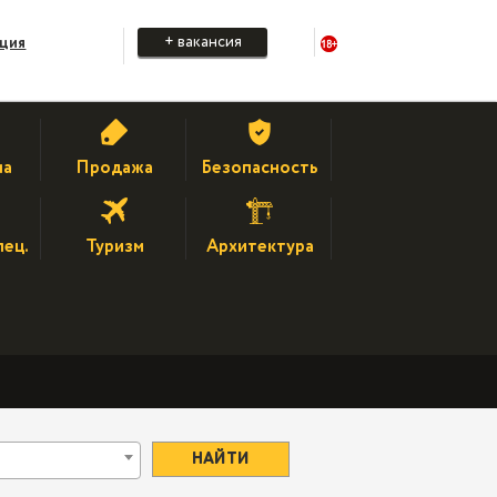
+ вакансия
ация
на
Продажа
Безопасность
пец.
Туризм
Архитектура