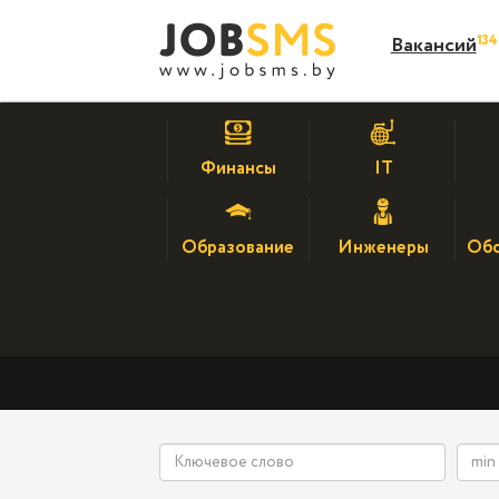
13
Вакансий
Финансы
IT
Образование
Инженеры
Обс