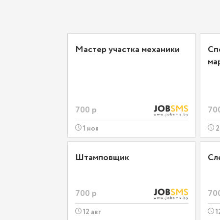
Мастер участка механики
Сп
ма
700 р
70
1 ноя
2
Штамповщик
Сл
700 р
70
12 авг
1