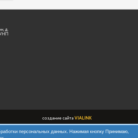
н, д.
3 УНП
создание сайта
VIALINK
обработки персональных данных. Нажимая кнопку Принимаю,
тки ПД Виа Марк
ых