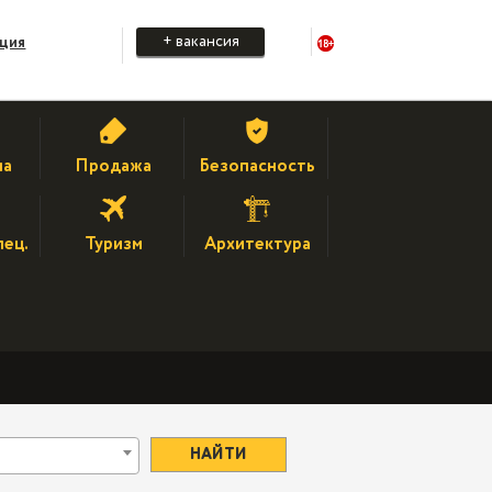
+ вакансия
ация
на
Продажа
Безопасность
пец.
Туризм
Архитектура