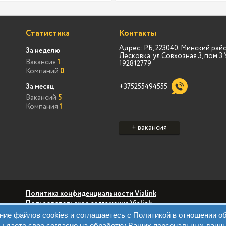
Статистика
Контакты
Адрес: РБ, 223040, Минский райо
За неделю
Лесковка, ул.Совхозная 3, пом.
Вакансия
1
192812779
Компаний
0
За месяц
+375255494555
Вакансий
5
Компания
1
+ вакансия
Политика конфиденциальности Vialink
Пользовательское соглашение Vialink
Политика конфиденциальности Виа Марк
вание файлов cookies и соглашаетесь с Политикой в отношении 
Пользовательское соглашение Виа Марк
Политика обрабо
ы даете свое согласие на обработку Ваших персональных данн