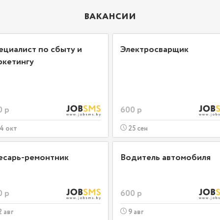
ВАКАНСИИ
ециалист по сбыту и
Электросварщик
ркетингу
0 р
600 р
4 окт
25 сен
есарь-ремонтник
Водитель автомобиля
0 р
600 р
2 авг
9 авг