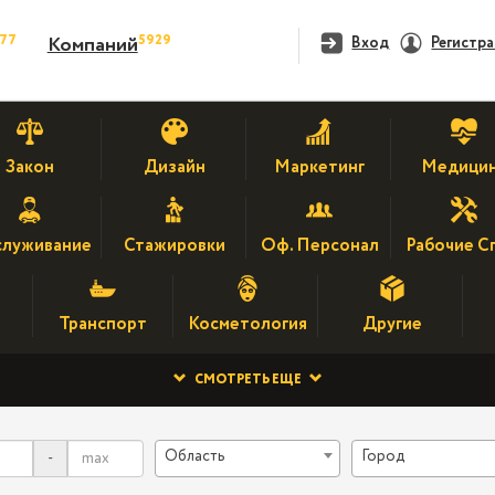
477
5929
Компаний
Вход
Регистр
Закон
Дизайн
Маркетинг
Медици
луживание
Стажировки
Оф. Персонал
Рабочие С
Транспорт
Косметология
Другие
СМОТРЕТЬ ЕЩЕ
Область
Город
-