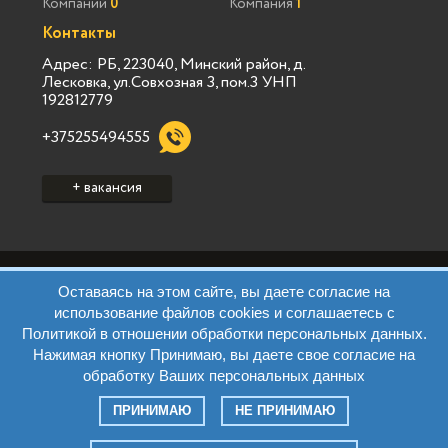
Компаний
0
Компания
1
Контакты
Адрес: РБ, 223040, Минский район, д.
Лесковка, ул.Совхозная 3, пом.3 УНП
192812779
+375255494555
+ вакансия
Политика конфиденциальности Vialink
Оставаясь на этом сайте, вы даете согласие на
Пользовательское соглашение Vialink
использование файлов cookies и соглашаетесь с
Политика конфиденциальности Виа Марк
Политикой в отношении обработки персональных данных.
Пользовательское соглашение Виа Марк
Нажимая кнопку Принимаю, вы даете свое согласие на
Политика обработки ПД Виа Марк
Правила
обработку Ваших персональных данных
Контакты
Все права защищены. © 2026 Jobsms.by
ПРИНИМАЮ
НЕ ПРИНИМАЮ
создание сайта
VIALINK