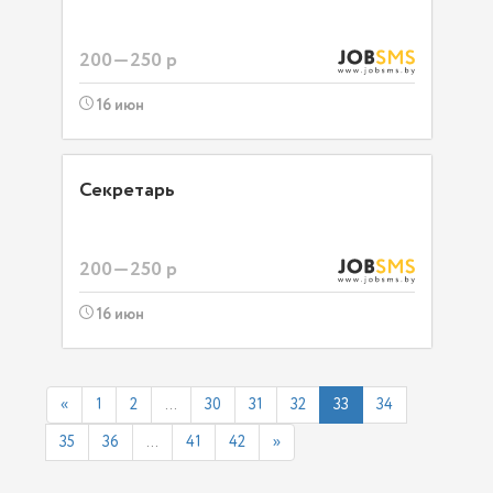
200—250 р
16 июн
Секретарь
200—250 р
16 июн
«
1
2
...
30
31
32
33
34
35
36
...
41
42
»