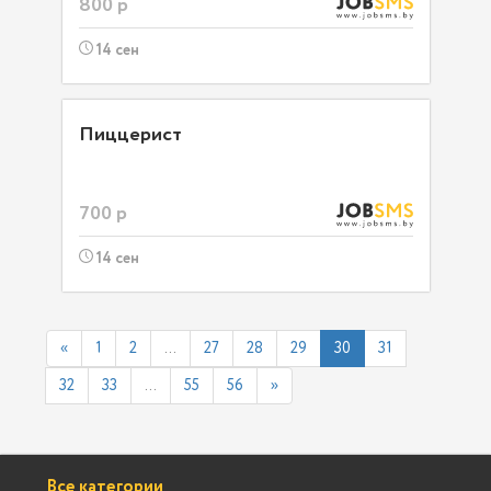
800 р
14 сен
Пиццерист
700 р
14 сен
«
1
2
...
27
28
29
30
31
32
33
...
55
56
»
Все категории