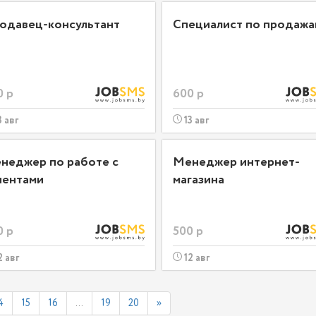
одавец-консультант
Специалист по продажа
0 р
600 р
3 авг
13 авг
неджер по работе с
Менеджер интернет-
иентами
магазина
0 р
500 р
2 авг
12 авг
4
15
16
...
19
20
»