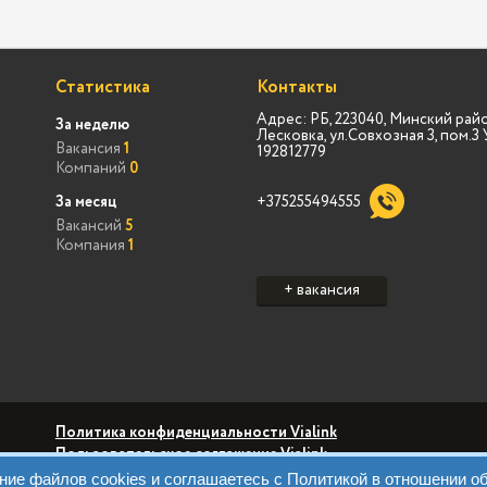
Статистика
Контакты
Адрес: РБ, 223040, Минский райо
За неделю
Лесковка, ул.Совхозная 3, пом.
Вакансия
1
192812779
Компаний
0
За месяц
+375255494555
Вакансий
5
Компания
1
+ вакансия
Политика конфиденциальности Vialink
Пользовательское соглашение Vialink
Политика конфиденциальности Виа Марк
вание файлов cookies и соглашаетесь с Политикой в отношении 