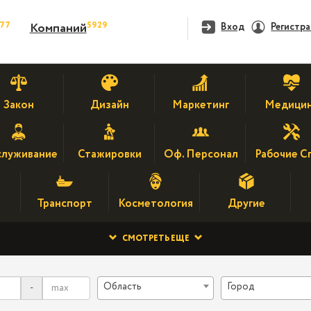
477
5929
Компаний
Вход
Регистр
Закон
Дизайн
Маркетинг
Медици
луживание
Стажировки
Оф. Персонал
Рабочие С
Транспорт
Косметология
Другие
СМОТРЕТЬ ЕЩЕ
Область
Город
-