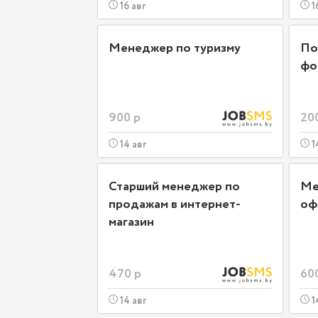
16 авг
1
Менеджер по туризму
По
фо
900 р
20
14 авг
1
Старший менеджер по
Ме
продажам в интернет-
оф
магазин
470 р
60
14 авг
1