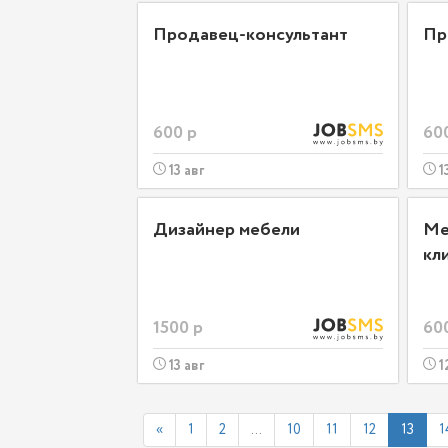
Продавец-консультант
Пр
600 р
60
13 авг
1
Дизайнер мебели
Ме
кл
1500 р
60
13 авг
1
«
1
2
...
10
11
12
13
1