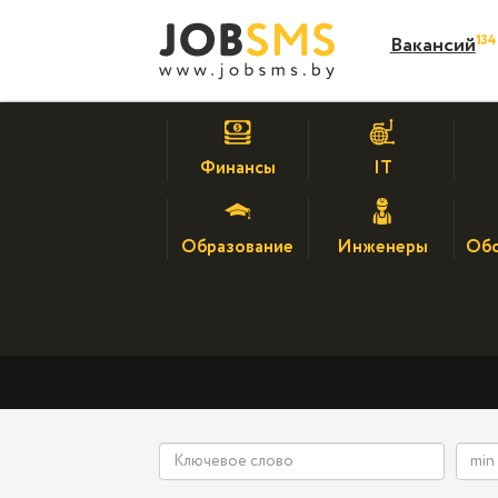
13
Вакансий
Финансы
IT
Образование
Инженеры
Обс