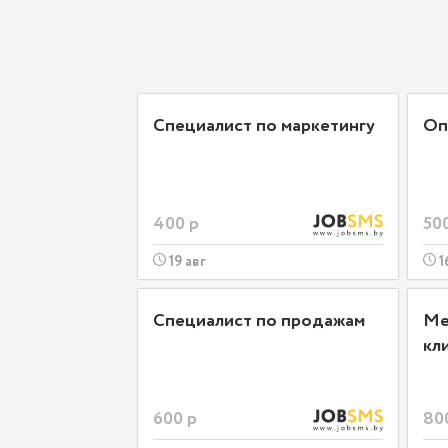
Специалист по маркетингу
Оп
400 р
50
19 авг
1
Специалист по продажам
Ме
кл
600 р
80