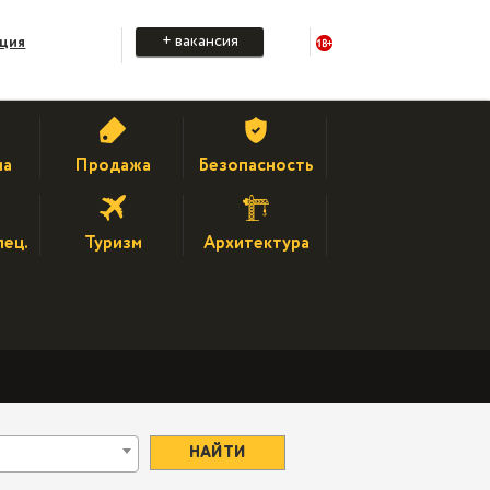
+ вакансия
ация
на
Продажа
Безопасность
пец.
Туризм
Архитектура