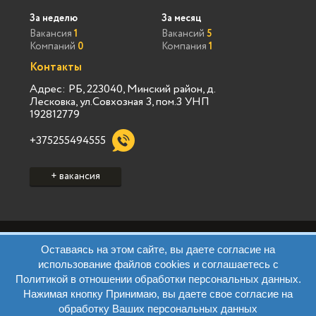
За неделю
За месяц
Вакансия
1
Вакансий
5
Компаний
0
Компания
1
Контакты
Адрес: РБ, 223040, Минский район, д.
Лесковка, ул.Совхозная 3, пом.3 УНП
192812779
+375255494555
+ вакансия
Политика конфиденциальности Vialink
Оставаясь на этом сайте, вы даете согласие на
Пользовательское соглашение Vialink
использование файлов cookies и соглашаетесь с
Политика конфиденциальности Виа Марк
Политикой в отношении обработки персональных данных.
Пользовательское соглашение Виа Марк
Нажимая кнопку Принимаю, вы даете свое согласие на
Политика обработки ПД Виа Марк
Правила
обработку Ваших персональных данных
Контакты