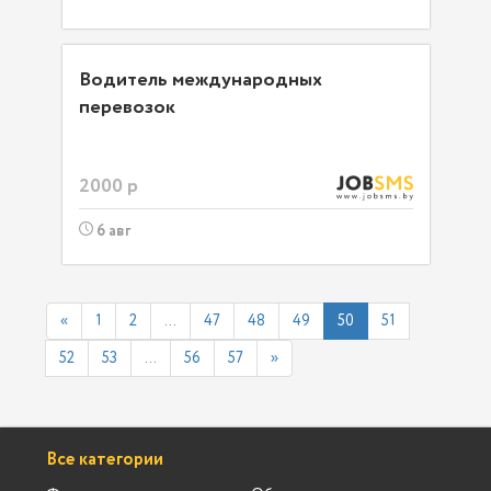
Водитель международных
перевозок
2000 р
6 авг
«
1
2
...
47
48
49
50
51
52
53
...
56
57
»
Все категории