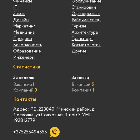
Финансы
Обслуживание
IT
Стажировки
Закон
Оф. персонал
Дизайн
Рабочие спец.
Маркетинг
Туризм
Медицина
Архитектура
Продажа
Транспорт
Безопасность
Косметология
Образование
Другие
Инженеры
Статистика
За неделю
За месяц
Вакансия
1
Вакансий
5
Компаний
0
Компания
1
Контакты
Адрес: РБ, 223040, Минский район, д.
Лесковка, ул.Совхозная 3, пом.3 УНП
192812779
+375255494555