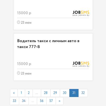
15000 р
23 июн
Водитель такси с личным авто в
такси 777-8
15000 р
23 июн
«
1
2
...
28
29
30
31
32
33
34
...
56
57
»