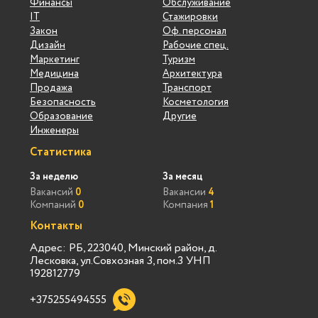
Финансы
Обслуживание
IT
Стажировки
Закон
Оф. персонал
Дизайн
Рабочие спец.
Маркетинг
Туризм
Медицина
Архитектура
Продажа
Транспорт
Безопасность
Косметология
Образование
Другие
Инженеры
Статистика
За неделю
За месяц
Вакансий
0
Вакансии
4
Компаний
0
Компания
1
Контакты
Адрес: РБ, 223040, Минский район, д.
Лесковка, ул.Совхозная 3, пом.3 УНП
192812779
+375255494555