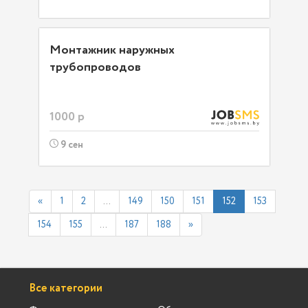
Монтажник наружных
трубопроводов
1000 р
9 сен
«
1
2
...
149
150
151
152
153
154
155
...
187
188
»
Все категории