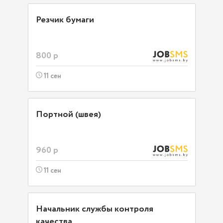
Резчик бумаги
800 р
11 сен
Портной (швея)
960 р
11 сен
Начальник службы контроля
качества