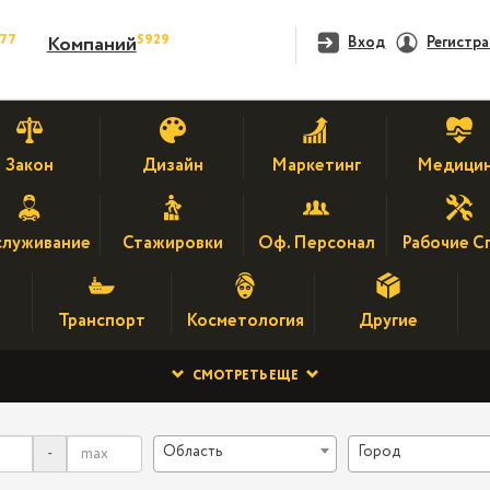
477
5929
Компаний
Вход
Регистр
Закон
Дизайн
Маркетинг
Медици
луживание
Стажировки
Оф. Персонал
Рабочие С
Транспорт
Косметология
Другие
СМОТРЕТЬ ЕЩЕ
Область
Город
-