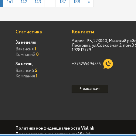
141
142
143
...
187
188
»
Статистика
Контакты
Адрес: РБ, 223040, Минский райо
За неделю
Лесковка, ул.Совхозная 3, пом.
Вакансия
1
192812779
Компаний
0
За месяц
+375255494555
Вакансий
5
Компания
1
+ вакансия
Политика конфиденциальности Vialink
Пользовательское соглашение Vialink