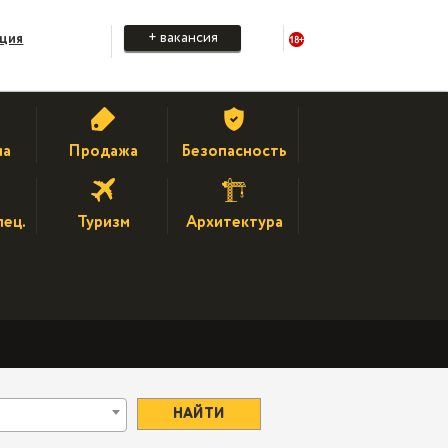
+ вакансия
ация
на
Продажа
Безопасность
пец.
Туризм
Архитектура