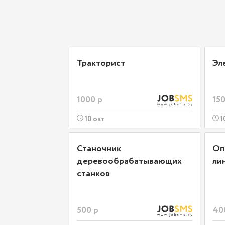
Тракторист
Эл
1000 р
150
10 окт
1
Станочник
Оп
деревообрабатывающих
ли
станков
500 р
40