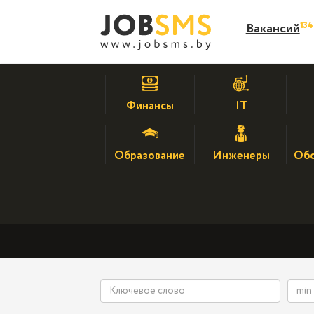
13
Вакансий
Финансы
IT
Образование
Инженеры
Обс