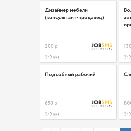
Дизайнер мебели
Во
(консультант-продавец)
ав
ор
200 р
130
9 окт
9
Подсобный рабочий
Сл
650 р
80
9 окт
9