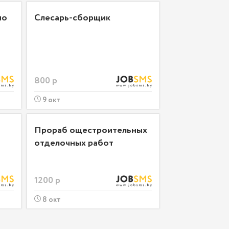
по
Слесарь-сборщик
800 р
9 окт
Прораб ощестроительных
отделочных работ
1200 р
8 окт