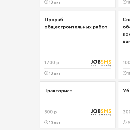
10 окт
1
Прораб
Сп
общестроительных работ
об
ко
ве
1700 р
100
10 окт
1
Тракторист
Уб
500 р
30
10 окт
9