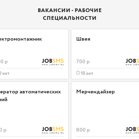
ВАКАНСИИ - РАБОЧИЕ
СПЕЦИАЛЬНОСТИ
ектромонтажник
Швея
0 р
700 р
0 окт
10 окт
ератор автоматических
Мерчендайзер
ний
0 р
800 р