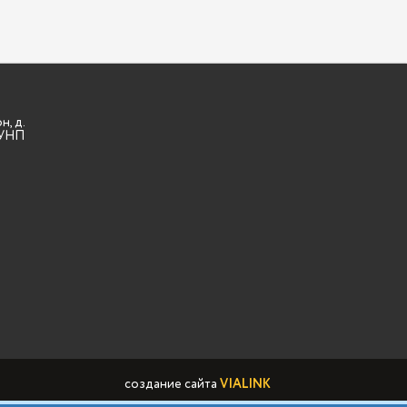
н, д.
3 УНП
создание сайта
VIALINK