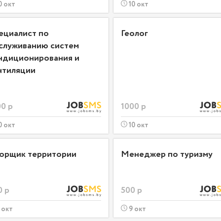
0 окт
10 окт
ециалист по
Геолог
служиванию систем
ндиционирования и
нтиляции
0 р
1000 р
0 окт
10 окт
орщик территории
Менеджер по туризму
0 р
500 р
 окт
9 окт