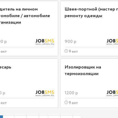
дитель на личном
Швея-портной (мастер 
томобиле / автомобиле
ремонту одежды
ганизации
0 р
900 р
 окт
9 окт
есарь
Изолировщик на
термоизоляции
0 р
1200 р
 окт
9 окт