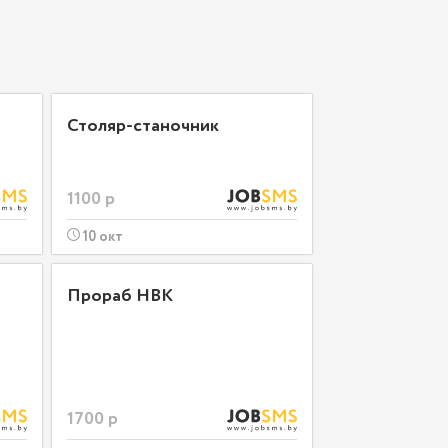
Столяр-станочник
1100 р
10 окт
Прораб НВК
1700 р