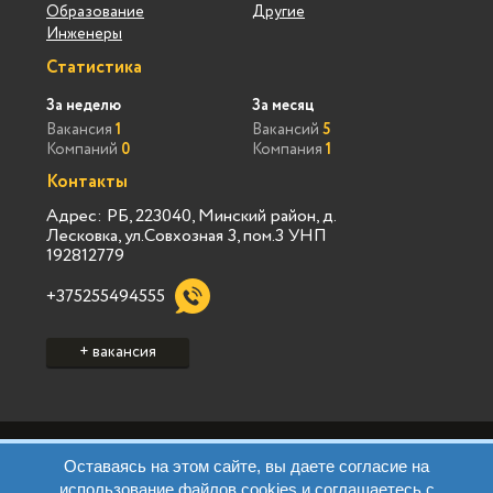
Образование
Другие
Инженеры
Статистика
За неделю
За месяц
Вакансия
1
Вакансий
5
Компаний
0
Компания
1
Контакты
Адрес: РБ, 223040, Минский район, д.
Лесковка, ул.Совхозная 3, пом.3 УНП
192812779
+375255494555
+ вакансия
Политика конфиденциальности Vialink
Оставаясь на этом сайте, вы даете согласие на
Пользовательское соглашение Vialink
использование файлов cookies и соглашаетесь с