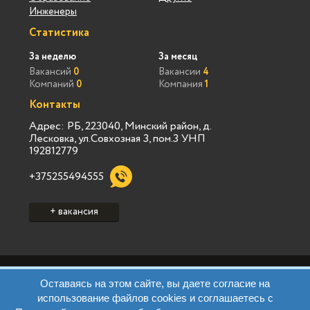
Инженеры
Статистика
За неделю
За месяц
Вакансий
0
Вакансии
4
Компаний
0
Компания
1
Контакты
Адрес: РБ, 223040, Минский район, д.
Лесковка, ул.Совхозная 3, пом.3 УНП
192812779
+375255494555
+ вакансия
Политика конфиденциальности Vialink
Оставаясь на этом сайте, вы даете согласие на
Пользовательское соглашение Vialink
использование файлов cookies и соглашаетесь с
Политика конфиденциальности Виа Марк