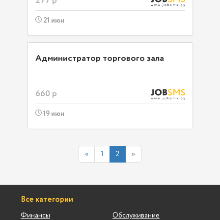
277 р
21 июн
Администратор торгового зала
660 р
19 июн
«
1
2
»
Все категории
Финансы
Обслуживание