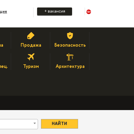
+ вакансия
ация
на
Продажа
Безопасность
пец.
Туризм
Архитектура