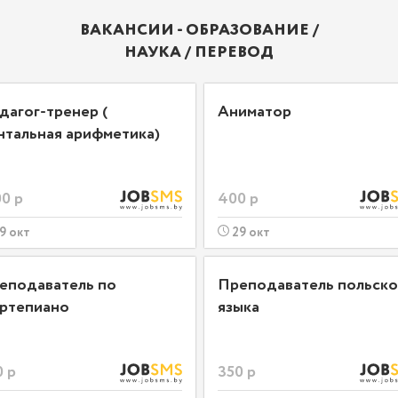
ВАКАНСИИ - ОБРАЗОВАНИЕ /
НАУКА / ПЕРЕВОД
дагог-тренер (
Аниматор
нтальная арифметика)
0 р
400 р
9 окт
29 окт
еподаватель по
Преподаватель польско
ртепиано
языка
0 р
350 р