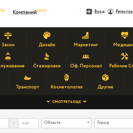
476
5929
Компаний
Вход
Регистр
Закон
Дизайн
Маркетинг
Медици
луживание
Стажировки
Оф. Персонал
Рабочие С
Транспорт
Косметология
Другие
СМОТРЕТЬ ЕЩЕ
Область
Город
-