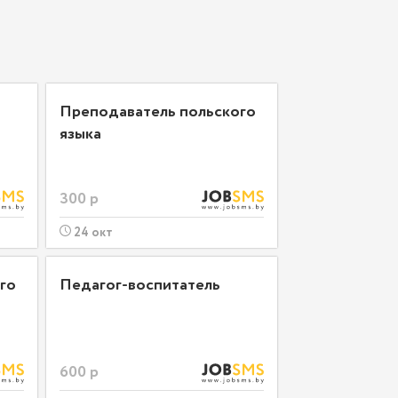
Преподаватель польского
языка
300 р
24 окт
го
Педагог-воспитатель
600 р