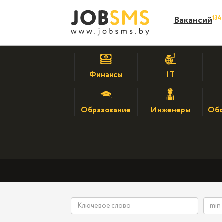
13
Вакансий
Финансы
IT
Образование
Инженеры
Обс