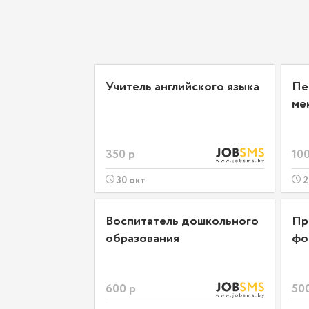
Учитель английского языка
Пе
ме
350 р
100
30 окт
2
Воспитатель дошкольного
Пр
образования
фо
600 р
50