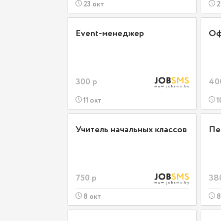
23 окт
2
Event-менеджер
Оф
300 р
40
11 окт
1
Учитель начальных классов
Пе
750 р
38
8 окт
8