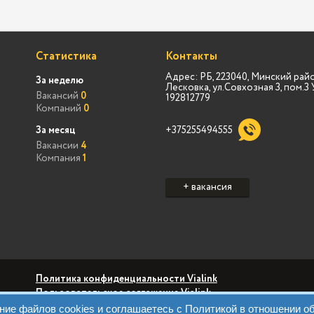
Статистика
Контакты
Адрес: РБ, 223040, Минский райо
За неделю
Лесковка, ул.Совхозная 3, пом.
Вакансий
0
192812779
Компаний
0
За месяц
+375255494555
Вакансии
4
Компания
1
+ вакансия
Политика конфиденциальности Vialink
Пользовательское соглашение Vialink
Политика конфиденциальности Виа Марк
вание файлов cookies и соглашаетесь с Политикой в отношении 