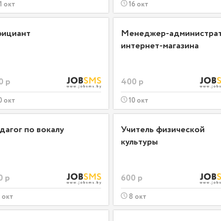
1 окт
16 окт
ициант
Менеджер-администра
интернет-магазина
0 р
400 р
0 окт
10 окт
дагог по вокалу
Учитель физической
культуры
0 р
600 р
 окт
8 окт