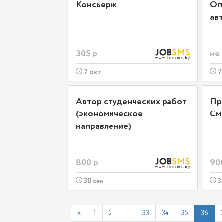
Консьерж
Оп
ав
305 р
не
7 окт
7
Автор студенческих работ
Пр
(экономическое
См
направление)
800 р
90
30 сен
3
«
1
2
...
33
34
35
36