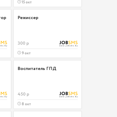
15 окт
тор
Режиссер
300 р
9 окт
Воспитатель ГПД
450 р
8 окт