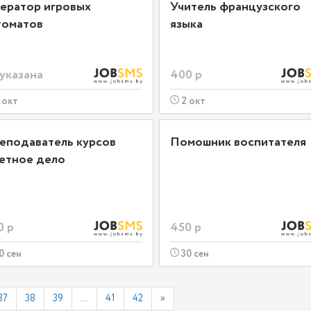
ератор игровых
Учитель французского
томатов
языка
 указана
400 р
 окт
2 окт
еподаватель курсов
Помошник воспитателя
етное дело
0 р
450 р
0 сен
30 сен
37
38
39
...
41
42
»