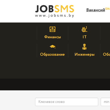
13
Вакансий
Финансы
IT
Образование
Инженеры
Обс