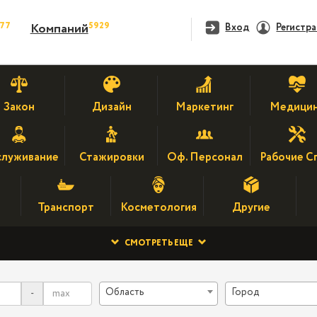
477
5929
Компаний
Вход
Регистр
Закон
Дизайн
Маркетинг
Медици
луживание
Стажировки
Оф. Персонал
Рабочие С
Транспорт
Косметология
Другие
СМОТРЕТЬ ЕЩЕ
Область
Город
-