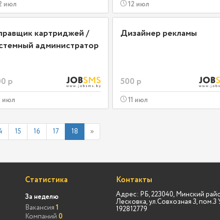
2 июл
12 июл
правщик картриджей /
Дизайнер рекламы
стемный администратор
0 р
500 р
1 июл
11 июл
4
15
16
17
18
»
Статистика
Контакты
Адрес: РБ, 223040, Минский райо
За неделю
Лесковка, ул.Совхозная 3, пом.
Вакансия
1
192812779
Компаний
0