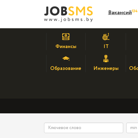
13
Вакансий
Финансы
IT
Образование
Инженеры
Обс