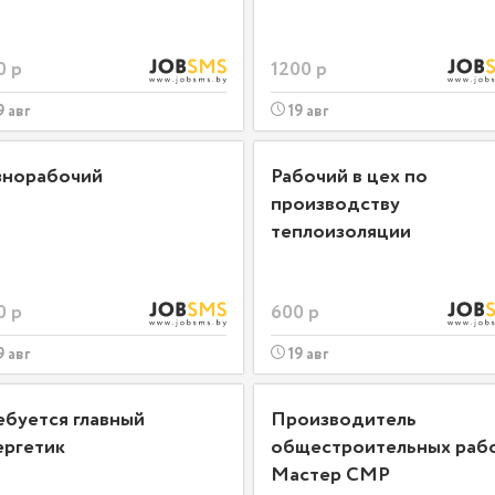
0 р
1200 р
9 авг
19 авг
знорабочий
Рабочий в цех по
производству
теплоизоляции
0 р
600 р
9 авг
19 авг
ебуется главный
Производитель
ергетик
общестроительных рабо
Мастер СМР