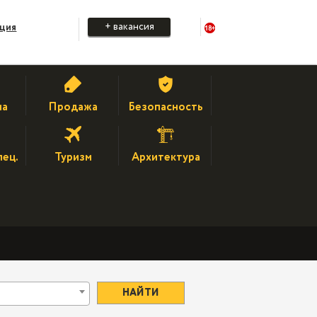
+ вакансия
ация
на
Продажа
Безопасность
пец.
Туризм
Архитектура