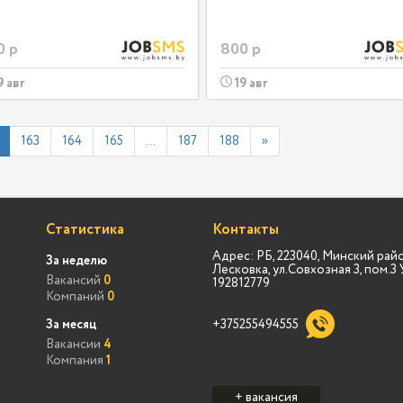
0 р
800 р
9 авг
19 авг
163
164
165
...
187
188
»
Статистика
Контакты
Адрес: РБ, 223040, Минский райо
За неделю
Лесковка, ул.Совхозная 3, пом.
Вакансий
0
192812779
Компаний
0
За месяц
+375255494555
Вакансии
4
Компания
1
+ вакансия