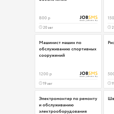
800 р
150
20 авг
2
Машинист машин по
Ри
обслуживанию спортивных
сооружений
1200 р
50
19 авг
1
Электромонтер по ремонту
Шв
и обслуживанию
электрооборудования