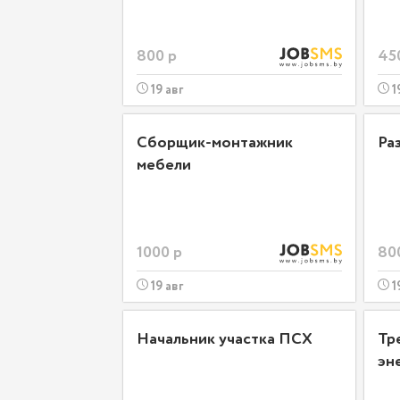
800 р
45
19 авг
1
Сборщик-монтажник
Ра
мебели
1000 р
80
19 авг
1
Начальник участка ПСХ
Тр
эн