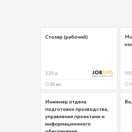
Столяр (рабочий)
Мо
ко
330 р
100
20 авг
2
Инженер отдела
Во
подготовки прозводства,
управления проектами и
информационного
обеспечения