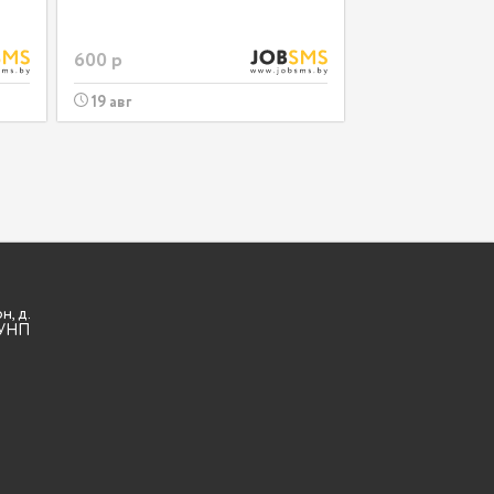
600 р
19 авг
н, д.
3 УНП