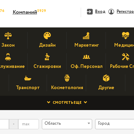
476
5929
Компаний
Вход
Регистр
Закон
Дизайн
Маркетинг
Медици
луживание
Стажировки
Оф. Персонал
Рабочие С
Транспорт
Косметология
Другие
СМОТРЕТЬ ЕЩЕ
Область
Город
-