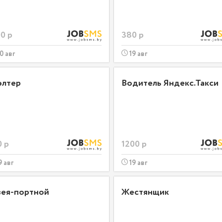
0 р
380 р
0 авг
19 авг
элтер
Водитель Яндекс.Такси
0 р
1200 р
9 авг
19 авг
ея-портной
Жестянщик