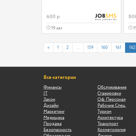
600 р
80
19 авг
1
«
1
2
...
159
160
161
162
Все категории
Финансы
Обслуживание
IT
Стажировки
Закон
Оф. Персонал
Дизайн
Рабочие Спец.
Маркетинг
Туризм
Медицина
Архитектура
Продажа
Транспорт
Безопасность
Косметология