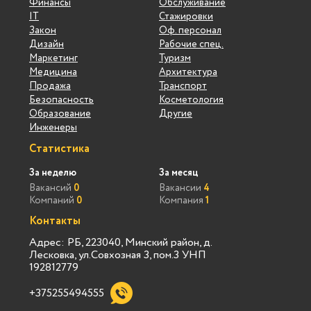
Финансы
Обслуживание
IT
Стажировки
Закон
Оф. персонал
Дизайн
Рабочие спец.
Маркетинг
Туризм
Медицина
Архитектура
Продажа
Транспорт
Безопасность
Косметология
Образование
Другие
Инженеры
Статистика
За неделю
За месяц
Вакансий
0
Вакансии
4
Компаний
0
Компания
1
Контакты
Адрес: РБ, 223040, Минский район, д.
Лесковка, ул.Совхозная 3, пом.3 УНП
192812779
+375255494555