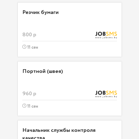
Резчик бумаги
800 р
11 сен
Портной (швея)
960 р
11 сен
Начальник службы контроля
качества