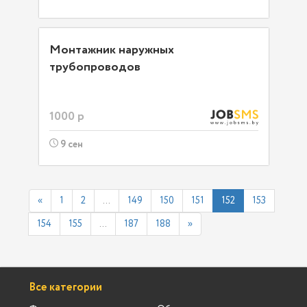
Монтажник наружных
трубопроводов
1000 р
9 сен
«
1
2
...
149
150
151
152
153
154
155
...
187
188
»
Все категории