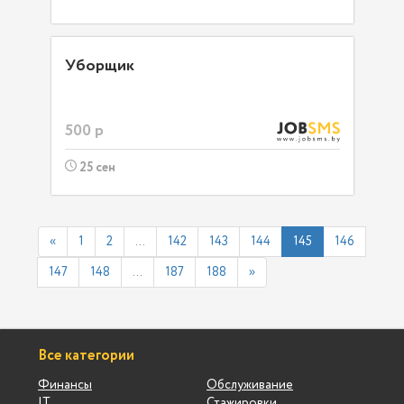
Уборщик
500 р
25 сен
«
1
2
...
142
143
144
145
146
147
148
...
187
188
»
Все категории
Финансы
Обслуживание
IT
Стажировки